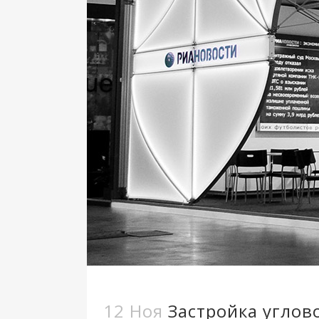
12 Ноя
Застройка угло